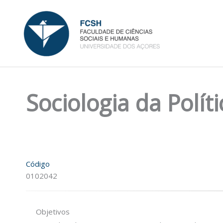
Skip
to
content
Sociologia da Políti
Código
0102042
Objetivos