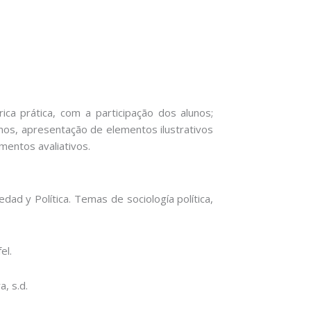
ica prática, com a participação dos alunos;
os, apresentação de elementos ilustrativos
mentos avaliativos.
dad y Política. Temas de sociología política,
el.
a, s.d.