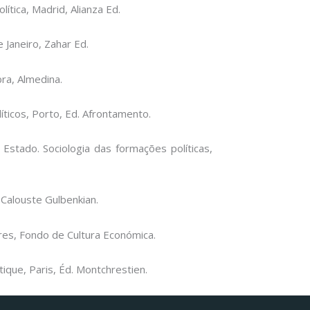
ítica, Madrid, Alianza Ed.
 Janeiro, Zahar Ed.
bra, Almedina.
ticos, Porto, Ed. Afrontamento.
Estado. Sociologia das formações políticas,
 Calouste Gulbenkian.
ires, Fondo de Cultura Económica.
ique, Paris, Éd. Montchrestien.
Facebook
Instagram da FCT
Portal da UAc