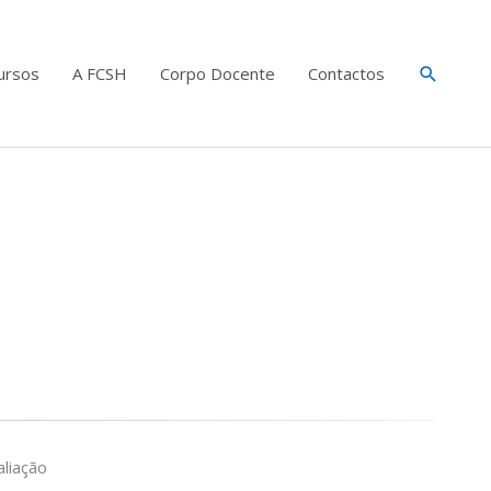
Search
ursos
A FCSH
Corpo Docente
Contactos
liação