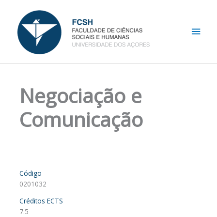
Skip
Main
to
content
Men
Negociação e
Comunicação
Código
0201032
Créditos ECTS
7.5