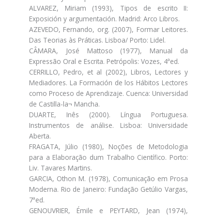
ALVAREZ, Miriam (1993), Tipos de escrito II:
Exposición y argumentación. Madrid: Arco Libros.
AZEVEDO, Fernando, org. (2007), Formar Leitores.
Das Teorias às Práticas. Lisboa/ Porto: Lidel.
CÂMARA, José Mattoso (1977), Manual da
Expressão Oral e Escrita. Petrópolis: Vozes, 4ªed.
CERRILLO, Pedro, et al (2002), Libros, Lectores y
Mediadores. La Formación de los Hábitos Lectores
como Proceso de Aprendizaje. Cuenca: Universidad
de Castilla-la¬ Mancha.
DUARTE, Inês (2000). Língua Portuguesa.
Instrumentos de análise. Lisboa: Universidade
Aberta.
FRAGATA, Júlio (1980), Noções de Metodologia
para a Elaboração dum Trabalho Científico. Porto:
Liv. Tavares Martins.
GARCIA, Othon M. (1978), Comunicação em Prosa
Moderna. Rio de Janeiro: Fundação Getúlio Vargas,
7ªed.
GENOUVRIER, Émile e PEYTARD, Jean (1974),