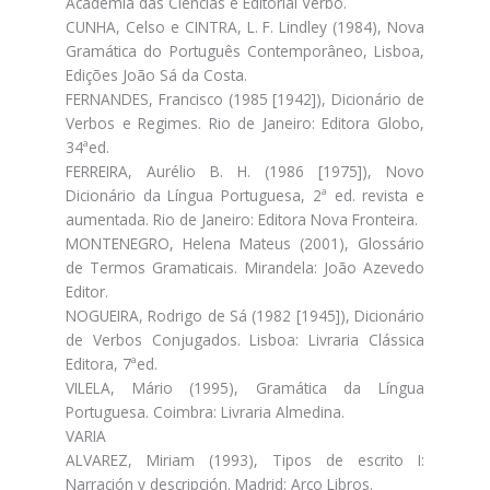
Academia das Ciências e Editorial Verbo.
CUNHA, Celso e CINTRA, L. F. Lindley (1984), Nova
Gramática do Português Contemporâneo, Lisboa,
Edições João Sá da Costa.
FERNANDES, Francisco (1985 [1942]), Dicionário de
Verbos e Regimes. Rio de Janeiro: Editora Globo,
34ªed.
FERREIRA, Aurélio B. H. (1986 [1975]), Novo
Dicionário da Língua Portuguesa, 2ª ed. revista e
aumentada. Rio de Janeiro: Editora Nova Fronteira.
MONTENEGRO, Helena Mateus (2001), Glossário
de Termos Gramaticais. Mirandela: João Azevedo
Editor.
NOGUEIRA, Rodrigo de Sá (1982 [1945]), Dicionário
de Verbos Conjugados. Lisboa: Livraria Clássica
Editora, 7ªed.
VILELA, Mário (1995), Gramática da Língua
Portuguesa. Coimbra: Livraria Almedina.
VARIA
ALVAREZ, Miriam (1993), Tipos de escrito I:
Narración y descripción. Madrid: Arco Libros.