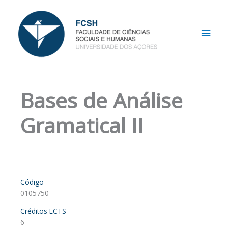
Skip
Main
to
content
Men
Bases de Análise
Gramatical II
Código
0105750
Créditos ECTS
6