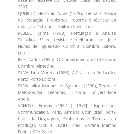
desejam escrevê-los, Lisboa, Casa das Letras,
2007.
QUEIROZ, Hermínio A. de (1979), Teoria e Prática
da Redacção. Problemas, roteiros e técnicas da
redacção. Petrópolis: Editora Vozes Lda.
REBELO, Jaime (1968), Pontuação e Análise
Sintáctica, 3ª ed. revista e melhorada por José
Nunes de Figueiredo. Coimbra: Coimbra Editora,
Lda.
REIS, Carlos (1995). O Conhecimento da Literatura.
Coimbra: Almedina.
SILVA, Lino Moreira (1983), A Prática da Redacção,
Porto: Porto Editora.
SILVA, Vítor Manuel de Aguiar e (1990), Teoria e
Metodologia Literárias, Lisboa: Universidade
Aberta.
VANOYE, Francis (1987 [ 1973]), Expression-
Communication, Paris, Armand Colin (trad. port),
Usos da Linguagem, Problemas e Técnicas na
Produção Oral e Escrita, 7ªed.. Livraria Martins
Fontes: São Paulo.