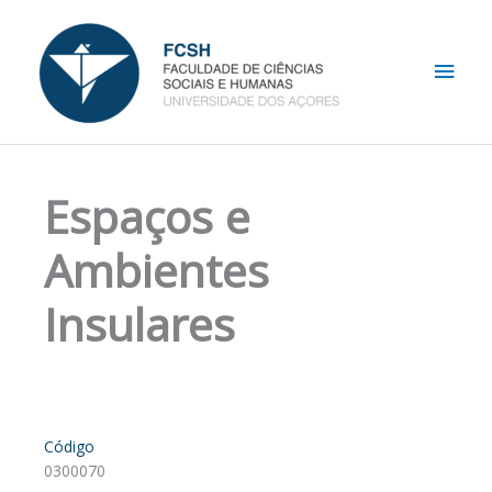
Skip
Main
to
content
Men
Espaços e
Ambientes
Insulares
Código
0300070