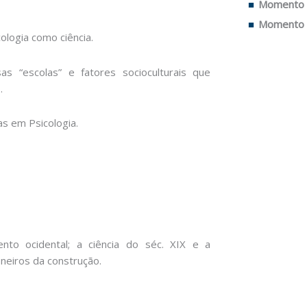
Momento d
Momento d
ologia como ciência.
s “escolas” e fatores socioculturais que
.
as em Psicologia.
ento ocidental; a ciência do séc. XIX e a
oneiros da construção.