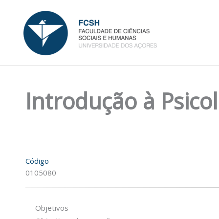
Skip
to
content
Introdução à Psico
Código
0105080
Objetivos