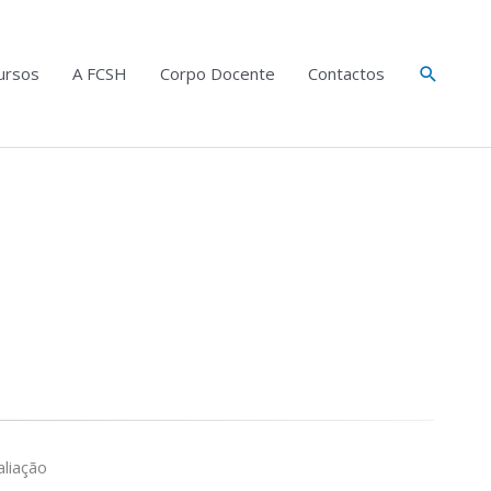
Search
ursos
A FCSH
Corpo Docente
Contactos
liação