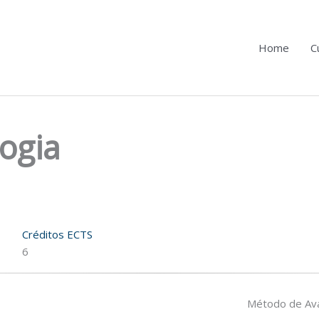
Home
C
logia
Créditos ECTS
6
Método de Ava