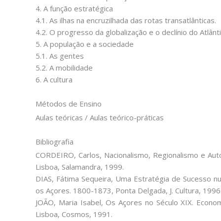
4. A função estratégica
4.1. As ilhas na encruzilhada das rotas transatlânticas.
4.2. O progresso da globalização e o declínio do Atlânti
5. A população e a sociedade
5.1. As gentes
5.2. A mobilidade
6. A cultura
Métodos de Ensino
Aulas teóricas / Aulas teórico-práticas
Bibliografia
CORDEIRO, Carlos, Nacionalismo, Regionalismo e Auto
Lisboa, Salamandra, 1999.
DIAS, Fátima Sequeira, Uma Estratégia de Sucesso n
os Açores. 1800-1873, Ponta Delgada, J. Cultura, 1996
JOÃO, Maria Isabel, Os Açores no Século XIX. Econo
Lisboa, Cosmos, 1991.