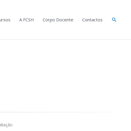
Search
ursos
A FCSH
Corpo Docente
Contactos
liação