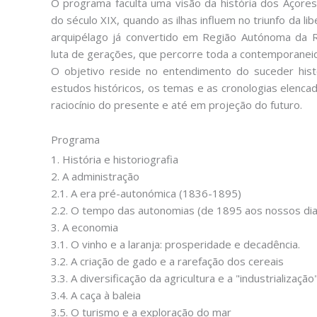
O programa faculta uma visão da história dos Açores
do século XIX, quando as ilhas influem no triunfo da l
arquipélago já convertido em Região Autónoma da 
luta de gerações, que percorre toda a contemporanei
O objetivo reside no entendimento do suceder histór
estudos históricos, os temas e as cronologias elenca
raciocínio do presente e até em projeção do futuro.
Programa
1. História e historiografia
2. A administração
2.1. A era pré-autonómica (1836-1895)
2.2. O tempo das autonomias (de 1895 aos nossos dia
3. A economia
3.1. O vinho e a laranja: prosperidade e decadência.
3.2. A criação de gado e a rarefação dos cereais
3.3. A diversificação da agricultura e a "industrialização
3.4. A caça à baleia
3.5. O turismo e a exploração do mar