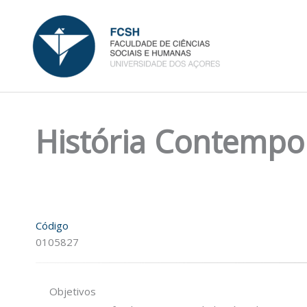
Skip
to
content
História Contempo
Código
0105827
Objetivos