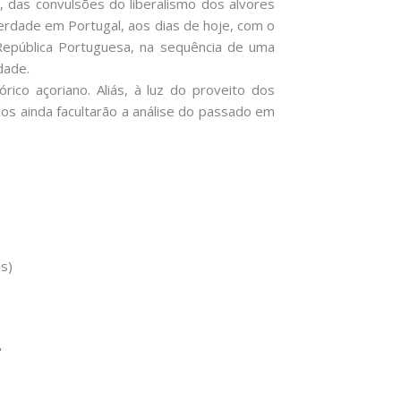
, das convulsões do liberalismo dos alvores
iberdade em Portugal, aos dias de hoje, com o
República Portuguesa, na sequência de uma
dade.
ico açoriano. Aliás, à luz do proveito dos
dos ainda facultarão a análise do passado em
s)
"