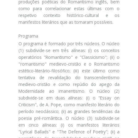
produções poéticas do Romantismo inglês, bem
como para correlacionar estas últimas com o
respetivo contexto histórico-cultural e os
manifestos literários que as tornaram possíveis.
Programa
O programa é formado por três núcleos. O núcleo
(1) subdivide-se em três alíneas: (i) os conceitos
operatórios "Romantismo" e "Classicismo"; (ii) o
"romantismo" medievo-cristão e o Romantismo
estético-literário-filosófico; (iii) este último como
tentativa de revalidação do transcendentismo
medievo-cristão e como repúdio do apego da
Modernidade ao imanentismo. O núcleo (2)
subdivide-se em duas alíneas: (i) o "Essay on
Criticism", de A. Pope, como manifesto literário do
período neoclássico; (ii) as grandes tendências da
poesia pré-romântica. O núcleo (3) subdivide-se
em cinco alíneas: (i) os manifestos literários
"Lyrical Ballads" e "The Defence of Poetry"; (ii) a