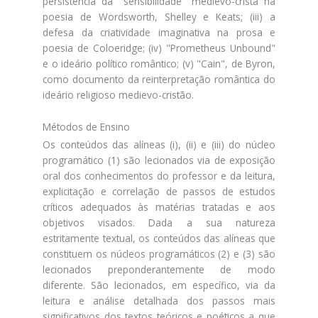
persistência da "sensibilidade" medievo-cristã na
poesia de Wordsworth, Shelley e Keats; (iii) a
defesa da criatividade imaginativa na prosa e
poesia de Coloeridge; (iv) "Prometheus Unbound"
e o ideário político romântico; (v) "Cain", de Byron,
como documento da reinterpretação romântica do
ideário religioso medievo-cristão.
Métodos de Ensino
Os conteúdos das alíneas (i), (ii) e (iii) do núcleo
programático (1) são lecionados via de exposição
oral dos conhecimentos do professor e da leitura,
explicitação e correlação de passos de estudos
críticos adequados às matérias tratadas e aos
objetivos visados. Dada a sua natureza
estritamente textual, os conteúdos das alíneas que
constituem os núcleos programáticos (2) e (3) são
lecionados preponderantemente de modo
diferente. São lecionados, em específico, via da
leitura e análise detalhada dos passos mais
significativos dos textos teóricos e poéticos a que