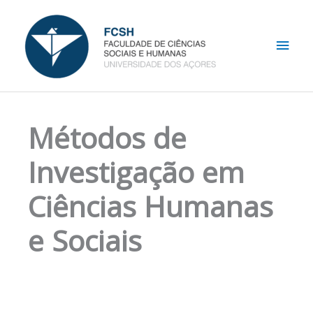
Skip
Main
to
content
Men
Métodos de
Investigação em
Ciências Humanas
e Sociais