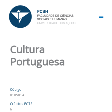
Skip
Main
to
content
Men
Cultura
Portuguesa
Código
0105814
Créditos ECTS
6