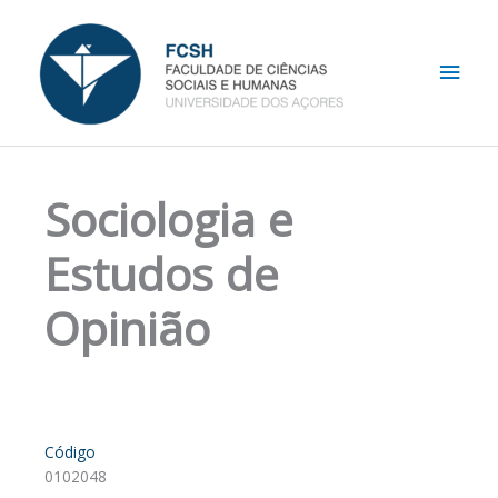
Skip
Main
to
content
Men
Sociologia e
Estudos de
Opinião
Código
0102048