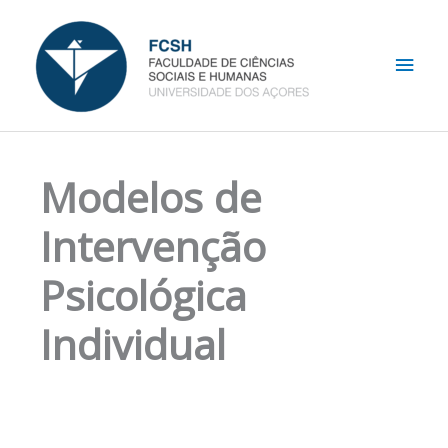
Skip
Main
to
content
Men
Modelos de
Intervenção
Psicológica
Individual