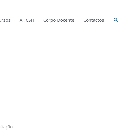
Search
ursos
A FCSH
Corpo Docente
Contactos
liação