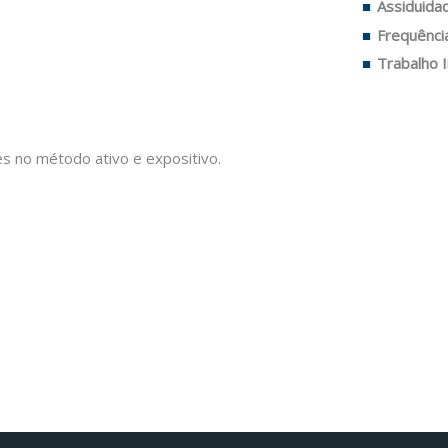
Assiduidad
Frequênci
Trabalho I
es no método ativo e expositivo.
Facebook
Instagram da FCT
Portal da UAc