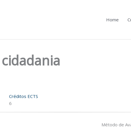
Home
C
e cidadania
Créditos ECTS
6
Método de Ava