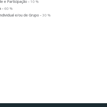
e e Participação -
10 %
a -
60 %
ndividual e/ou de Grupo -
30 %