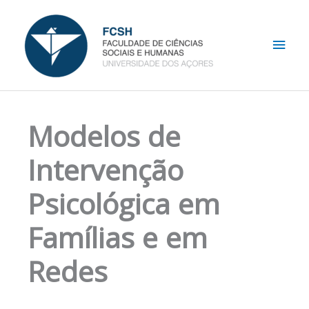
Skip
Main
to
content
Men
Modelos de
Intervenção
Psicológica em
Famílias e em
Redes