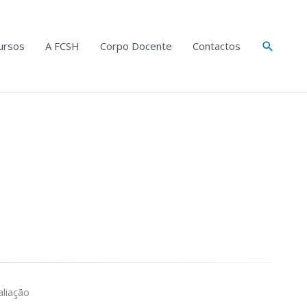
Search
ursos
A FCSH
Corpo Docente
Contactos
liação