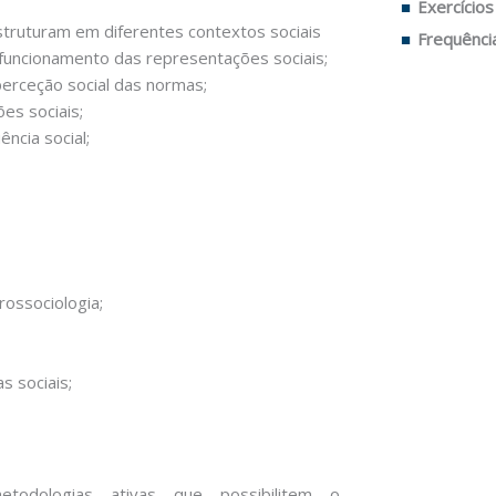
Exercícios
struturam em diferentes contextos sociais
Frequênci
funcionamento das representações sociais;
perceção social das normas;
es sociais;
ncia social;
rossociologia;
s sociais;
metodologias ativas que possibilitem o