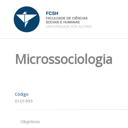
Skip
to
content
Microssociologia
Código
0101993
Objetivos