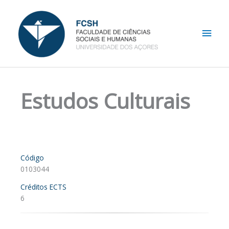
Skip
Main
to
content
Men
Estudos Culturais
Código
0103044
Créditos ECTS
6