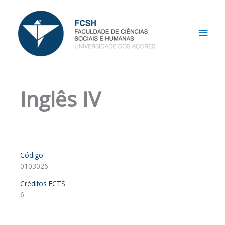
Skip
Main
to
content
Men
Inglês IV
Código
0103026
Créditos ECTS
6