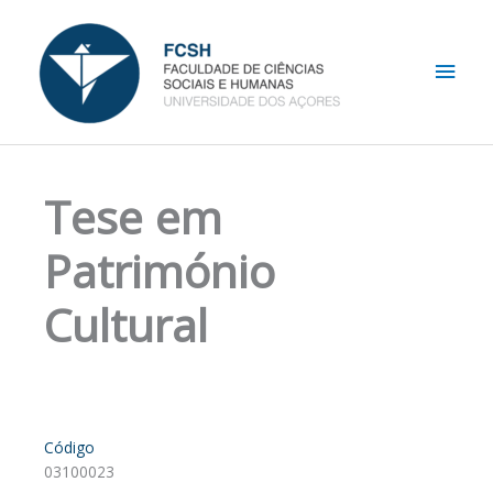
Skip
Main
to
content
Men
Tese em
Património
Cultural
Código
03100023