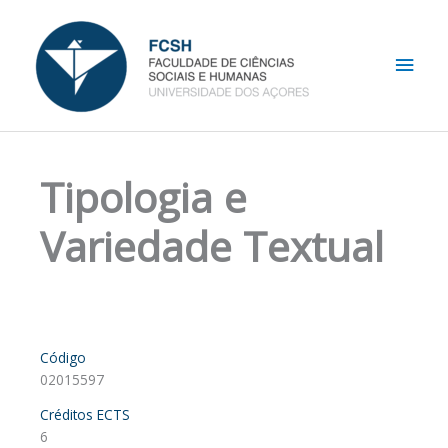
Skip
Main
to
content
Men
Tipologia e
Variedade Textual
Código
02015597
Créditos ECTS
6