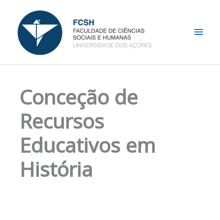
Skip
Main
to
content
Men
Conceção de
Recursos
Educativos em
História