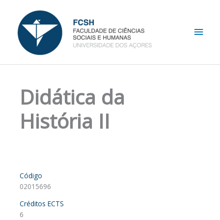
Skip
Main
to
content
Men
Didática da
História II
Código
02015696
Créditos ECTS
6