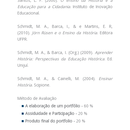
Santos, L. F. (2000).
O ensino da História e a
Educação para a Cidadania
. Instituto de Inovação
Educacional.
Schmidt, M. A., Barca, I., & e Martins, E. R,
(2010).
Jörn Rüsen e o Ensino da História
. Editora
UFPR.
Schmidt, M. A., & Barca, I. (Org.) (2009).
Aprender
História: Perspectivas da Educação Histórica
. Ed.
Unijuí.
Schmidt, M. A., & Cainelli, M. (2004).
Ensinar
História
. Scipione.
Método de Avaliação
A elaboração de um portfólio -
60 %
Assiduidade e Participação -
20 %
Produto final do portfolio -
20 %