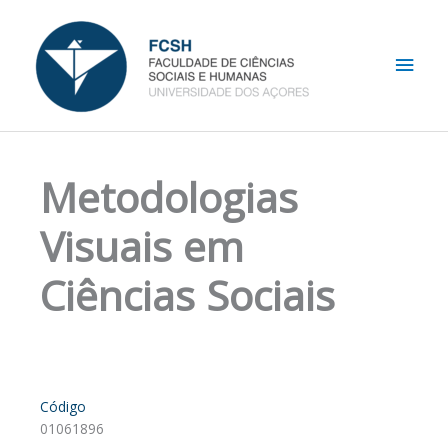
Skip
Main
to
content
Men
Metodologias
Visuais em
Ciências Sociais
Código
01061896