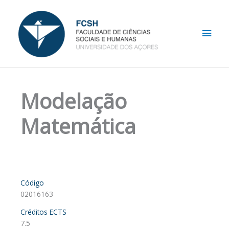
Skip
Main
to
content
Men
Modelação
Matemática
Código
02016163
Créditos ECTS
7.5