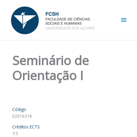
Skip
Main
to
content
Men
Seminário de
Orientação I
Código
02016318
Créditos ECTS
7.5