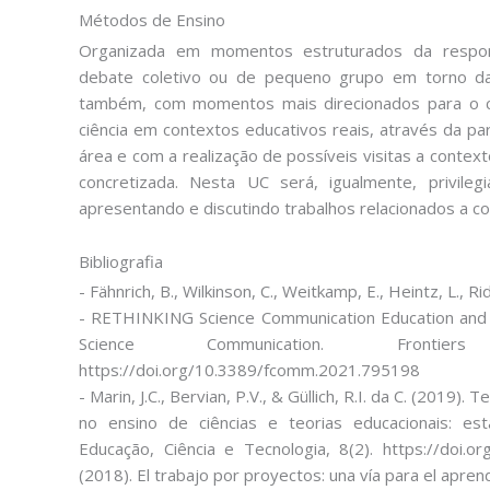
Métodos de Ensino
Organizada em momentos estruturados da respon
debate coletivo ou de pequeno grupo em torno da
também, com momentos mais direcionados para o c
ciência em contextos educativos reais, através da pa
área e com a realização de possíveis visitas a contex
concretizada. Nesta UC será, igualmente, privil
apresentando e discutindo trabalhos relacionados a c
Bibliografia
- Fähnrich, B., Wilkinson, C., Weitkamp, E., Heintz, L., Ri
- RETHINKING Science Communication Education and
Science Communication. Fronti
https://doi.org/10.3389/fcomm.2021.795198
- Marin, J.C., Bervian, P.V., & Güllich, R.I. da C. (2019
no ensino de ciências e teorias educacionais: e
Educação, Ciência e Tecnologia, 8(2). https://doi.o
(2018). El trabajo por proyectos: una vía para el aprendi