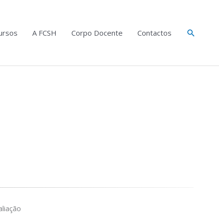
Search
ursos
A FCSH
Corpo Docente
Contactos
liação