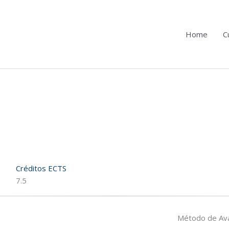
Home
C
Créditos ECTS
7.5
Método de Ava