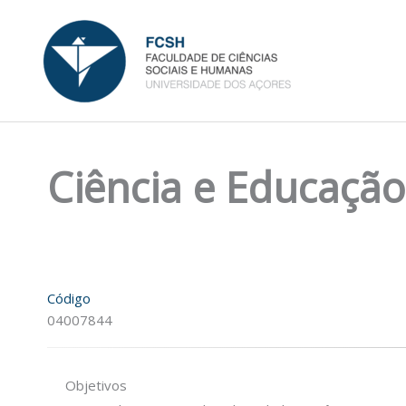
Skip
to
content
Ciência e Educação
Código
04007844
Objetivos