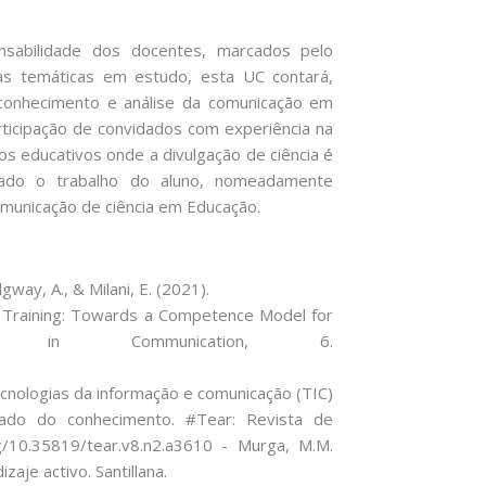
sabilidade dos docentes, marcados pelo
s temáticas em estudo, esta UC contará,
onhecimento e análise da comunicação em
rticipação de convidados com experiência na
tos educativos onde a divulgação de ciência é
egiado o trabalho do aluno, nomeadamente
omunicação de ciência em Educação.
dgway, A., & Milani, E. (2021).
 Training: Towards a Competence Model for
ers in Communication, 6.
). Tecnologias da informação e comunicação (TIC)
stado do conhecimento. #Tear: Revista de
rg/10.35819/tear.v8.n2.a3610 - Murga, M.M.
zaje activo. Santillana.