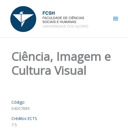
Skip
Main
to
content
Men
Ciência, Imagem e
Cultura Visual
Código
04007889
Créditos ECTS
7.5