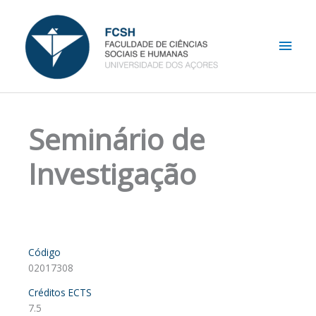
Skip
Main
to
content
Men
Seminário de
Investigação
Código
02017308
Créditos ECTS
7.5