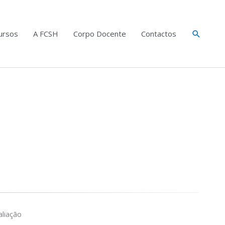
Search
ursos
A FCSH
Corpo Docente
Contactos
liação