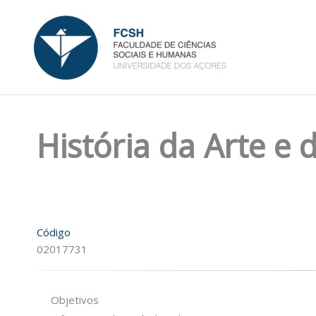
Skip
to
content
História da Arte e 
Código
02017731
Objetivos