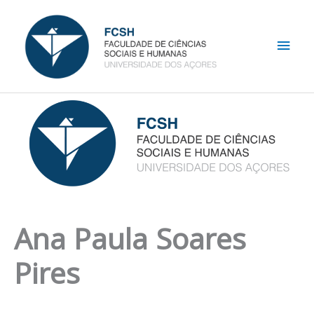
Skip
Main
to
content
Men
Ana Paula Soares
Pires