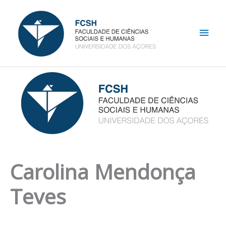
Skip
Main
to
content
Men
Carolina Mendonça
Teves