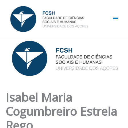
Skip
Main
to
content
Men
Isabel Maria
Cogumbreiro Estrela
Rego