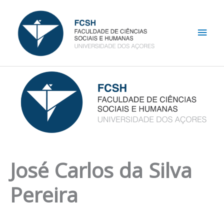
Skip
Main
to
content
Men
José Carlos da Silva
Pereira