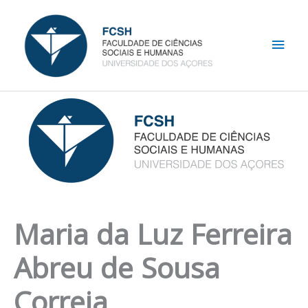
Skip
Main
to
content
Men
Maria da Luz Ferreira
Abreu de Sousa
Correia