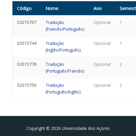
Código
Nome
Ano
Semest
02015767
Tradução
Opcional
1
(Francês/Português)
02015744
Tradução
Opcional
1
(Inglês/Português)
02015778
Tradução
Opcional
2
(Português/Francês)
02015756
Tradução
Opcional
2
(Português/Inglês)
Facebook
Instagram da FCT
Portal da UAc
Copyright © 2026 Universidade dos Açores