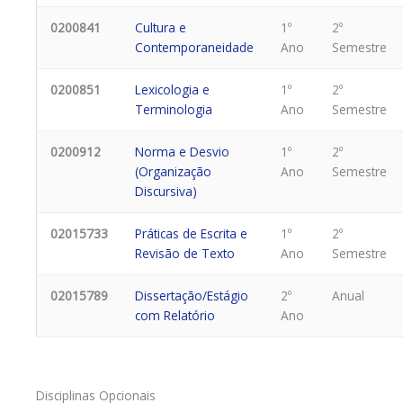
0200841
Cultura e
1º
2º
Contemporaneidade
Ano
Semestre
0200851
Lexicologia e
1º
2º
Terminologia
Ano
Semestre
0200912
Norma e Desvio
1º
2º
(Organização
Ano
Semestre
Discursiva)
02015733
Práticas de Escrita e
1º
2º
Revisão de Texto
Ano
Semestre
02015789
Dissertação/Estágio
2º
Anual
com Relatório
Ano
Disciplinas Opcionais